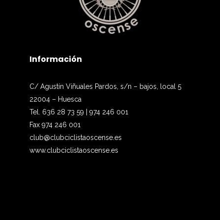
Información
C/ Agustín Viñuales Pardos, s/n – bajos, local 5
22004 – Huesca
Tel. 636 28 73 59 | 974 246 001
Fax 974 246 001
club@clubciclistaoscense.es
www.clubciclistaoscense.es