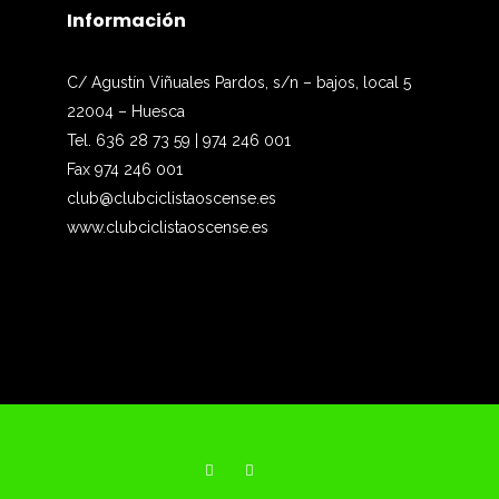
Información
C/ Agustín Viñuales Pardos, s/n – bajos, local 5
22004 – Huesca
Tel. 636 28 73 59 | 974 246 001
Fax 974 246 001
club@clubciclistaoscense.es
www.clubciclistaoscense.es