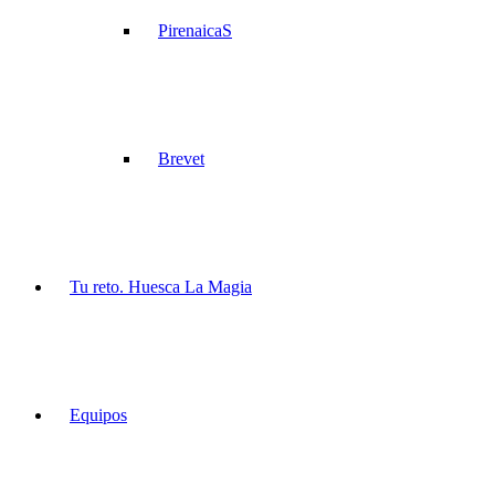
PirenaicaS
Brevet
Tu reto. Huesca La Magia
Equipos