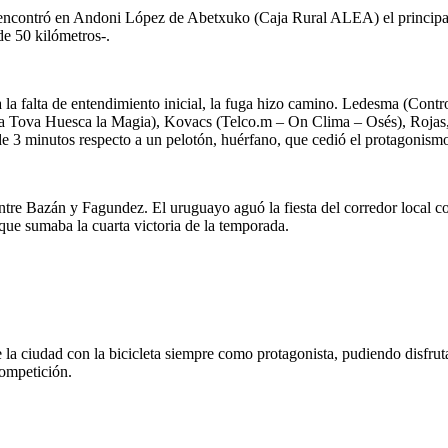
encontró en Andoni López de Abetxuko (Caja Rural ALEA) el principal 
de 50 kilómetros-.
 a la falta de entendimiento inicial, la fuga hizo camino. Ledesma (Co
La Tova Huesca la Magia), Kovacs (Telco.m – On Clima – Osés), Roja
de 3 minutos respecto a un pelotón, huérfano, que cedió el protagonismo
re Bazán y Fagundez. El uruguayo aguó la fiesta del corredor local con
que sumaba la cuarta victoria de la temporada.
a ciudad con la bicicleta siempre como protagonista, pudiendo disfrutar
competición.