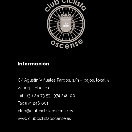
Información
C/ Agustín Viñuales Pardos, s/n – bajos, local 5
22004 – Huesca
Tel. 636 28 73 59 | 974 246 001
Fax 974 246 001
club@clubciclistaoscense.es
www.clubciclistaoscense.es