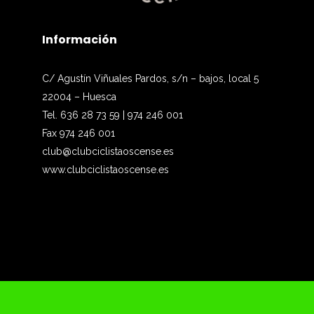
Información
C/ Agustín Viñuales Pardos, s/n – bajos, local 5
22004 – Huesca
Tel. 636 28 73 59 | 974 246 001
Fax 974 246 001
club@clubciclistaoscense.es
www.clubciclistaoscense.es