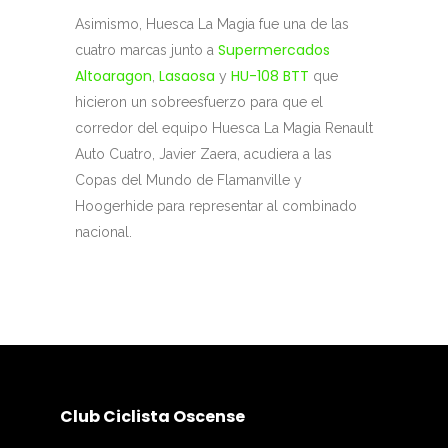
Asimismo, Huesca La Magia fue una de las
Supermercados
cuatro marcas junto a
Altoaragon
Lasaosa
HU-108 BTT
,
y
que
hicieron un sobreesfuerzo para que el
corredor del equipo Huesca La Magia Renault
Auto Cuatro, Javier Zaera, acudiera a las
Copas del Mundo de Flamanville y
Hoogerhide para representar al combinado
nacional.
Club Ciclista Oscense