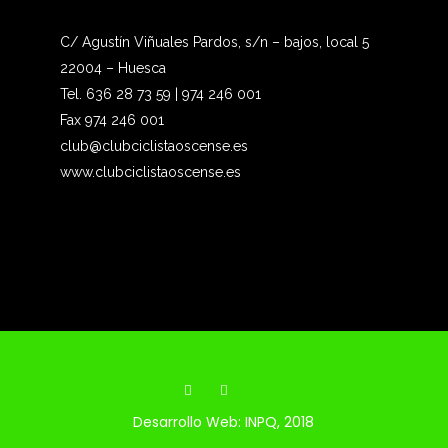
C/ Agustín Viñuales Pardos, s/n – bajos, local 5
22004 – Huesca
Tel. 636 28 73 59 | 974 246 001
Fax 974 246 001
club@clubciclistaoscense.es
www.clubciclistaoscense.es
Desarrollo Web:
INPQ
, 2018