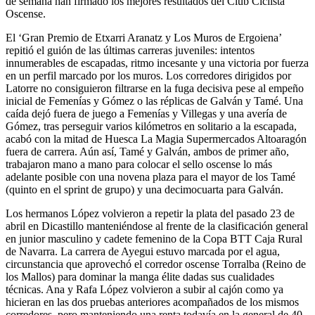
de semana han firmado los mejores resultados del Club Ciclista
Oscense.
El ‘Gran Premio de Etxarri Aranatz y Los Muros de Ergoiena’
repitió el guión de las últimas carreras juveniles: intentos
innumerables de escapadas, ritmo incesante y una victoria por fuerza
en un perfil marcado por los muros. Los corredores dirigidos por
Latorre no consiguieron filtrarse en la fuga decisiva pese al empeño
inicial de Femenías y Gómez o las réplicas de Galván y Tamé. Una
caída dejó fuera de juego a Femenías y Villegas y una avería de
Gómez, tras perseguir varios kilómetros en solitario a la escapada,
acabó con la mitad de Huesca La Magia Supermercados Altoaragón
fuera de carrera. Aún así, Tamé y Galván, ambos de primer año,
trabajaron mano a mano para colocar el sello oscense lo más
adelante posible con una novena plaza para el mayor de los Tamé
(quinto en el sprint de grupo) y una decimocuarta para Galván.
Los hermanos López volvieron a repetir la plata del pasado 23 de
abril en Dicastillo manteniéndose al frente de la clasificación general
en junior masculino y cadete femenino de la Copa BTT Caja Rural
de Navarra. La carrera de Ayegui estuvo marcada por el agua,
circunstancia que aprovechó el corredor oscense Torralba (Reino de
los Mallos) para dominar la manga élite dadas sus cualidades
técnicas. Ana y Rafa López volvieron a subir al cajón como ya
hicieran en las dos pruebas anteriores acompañados de los mismos
corredores, pero manteniendo una renta todavía en la general de 40