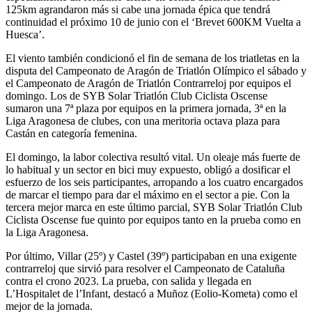
125km agrandaron más si cabe una jornada épica que tendrá
continuidad el próximo 10 de junio con el ‘Brevet 600KM Vuelta a
Huesca’.
El viento también condicionó el fin de semana de los triatletas en la
disputa del Campeonato de Aragón de Triatlón Olímpico el sábado y
el Campeonato de Aragón de Triatlón Contrarreloj por equipos el
domingo. Los de SYB Solar Triatlón Club Ciclista Oscense
sumaron una 7ª plaza por equipos en la primera jornada, 3ª en la
Liga Aragonesa de clubes, con una meritoria octava plaza para
Castán en categoría femenina.
El domingo, la labor colectiva resultó vital. Un oleaje más fuerte de
lo habitual y un sector en bici muy expuesto, obligó a dosificar el
esfuerzo de los seis participantes, arropando a los cuatro encargados
de marcar el tiempo para dar el máximo en el sector a pie. Con la
tercera mejor marca en este último parcial, SYB Solar Triatlón Club
Ciclista Oscense fue quinto por equipos tanto en la prueba como en
la Liga Aragonesa.
Por último, Villar (25º) y Castel (39º) participaban en una exigente
contrarreloj que sirvió para resolver el Campeonato de Cataluña
contra el crono 2023. La prueba, con salida y llegada en
L’Hospitalet de l’Infant, destacó a Muñoz (Eolio-Kometa) como el
mejor de la jornada.