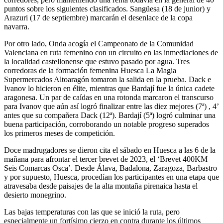
puntos sobre los siguientes clasificados. Sangüesa (18 de junior) y
Arazuri (17 de septiembre) marcarán el desenlace de la copa
navarra.
Por otro lado, Onda acogía el Campeonato de la Comunidad
Valenciana en ruta femenino con un circuito en las inmediaciones de
la localidad castellonense que estuvo pasado por agua. Tres
corredoras de la formación femenina Huesca La Magia
Supermercados Altoaragón tomaron la salida en la prueba. Dack e
Ivanov lo hicieron en élite, mientras que Bardají fue la única cadete
aragonesa. Un par de caídas en una rotonda marcaron el transcurso
para Ivanov que aún así logró finalizar entre las diez mejores (7ª) , 4’
antes que su compañera Dack (12ª). Bardají (5ª) logró culminar una
buena participación, corroborando un notable progreso superados
los primeros meses de competición.
Doce madrugadores se dieron cita el sábado en Huesca a las 6 de la
mañana para afrontar el tercer brevet de 2023, el ‘Brevet 400KM
Seis Comarcas Osca’. Desde Álava, Badalona, Zaragoza, Barbastro
y por supuesto, Huesca, procedían los participantes en una etapa que
atravesaba desde paisajes de la alta montaña pirenaica hasta el
desierto monegrino.
Las bajas temperaturas con las que se inició la ruta, pero
especialmente un fortísimo cierzo en contra durante los últimos