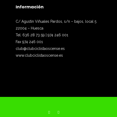
Información
C/ Agustín Viñuales Pardos, s/n – bajos, local 5
22004 – Huesca
Tel. 636 28 73 59 | 974 246 001
Fax 974 246 001
club@clubciclistaoscense.es
www.clubciclistaoscense.es