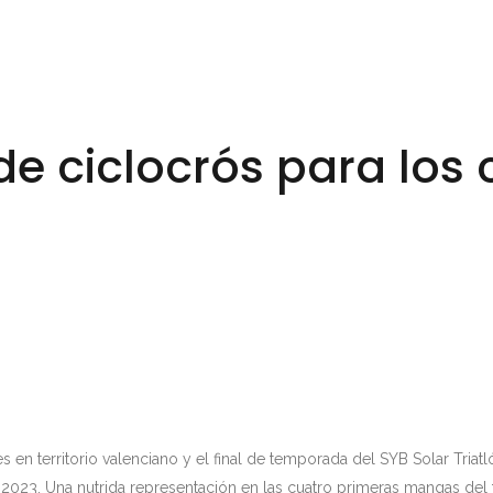
 ciclocrós para los c
en territorio valenciano y el final de temporada del SYB Solar Triat
2023. Una nutrida representación en las cuatro primeras mangas del