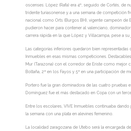
oscenses: López (Rafa) era 4º, seguido de Cortés, de nu
tridente turiasonense y a una semana de competición f
nacional como Orts (Burgos BH), vigente campeón de Esp
pudieron hacer para contener al valenciano, dominador 
carrera rápida en la que López y Villacampa, pese a su
Las categorías inferiores quedaron bien representada
Inmuebles en esas mismas competiciones. Destacables l
Mur (Tarazona) con el corredor de Eriste como mejor cl
Boltaña, 2ª en los Fayos y 5ª en una participación de mu
Portero fue la gran dominadora de las cuatro pruebas e
Domínguez fue el más destacado en Copa con un tercer 
Entre los escolares, VIVE Inmuebles continuaba dando 
la semana con una plata en alevines femenino.
La localidad zaragozana de Utebo será la encargada de 