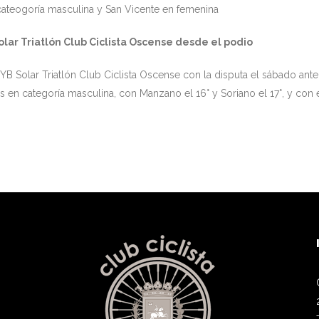
cateogoría masculina y San Vicente en femenina
lar Triatlón Club Ciclista Oscense desde el podio
SYB Solar Triatlón Club Ciclista Oscense con la disputa el sábado ant
 en categoría masculina, con Manzano el 16° y Soriano el 17°, y con