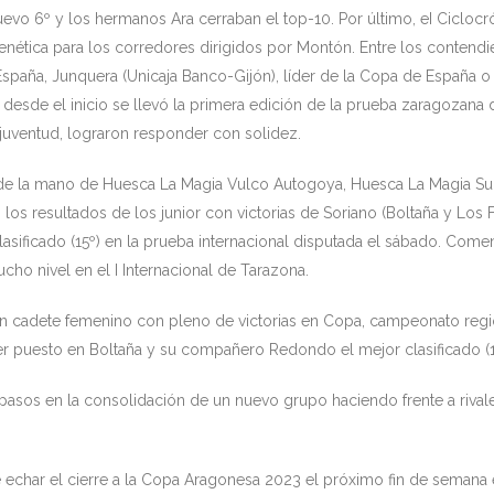
evo 6º y los hermanos Ara cerraban el top-10. Por último, eI Ciclocr
renética para los corredores dirigidos por Montón. Entre los conten
aña, Junquera (Unicaja Banco-Gijón), líder de la Copa de España o e
desde el inicio se llevó la primera edición de la prueba zaragozana 
 juventud, lograron responder con solidez.
s de la mano de Huesca La Magia Vulco Autogoya, Huesca La Magia S
os resultados de los junior con victorias de Soriano (Boltaña y Lo
asificado (15º) en la prueba internacional disputada el sábado. Com
cho nivel en el I Internacional de Tarazona.
n cadete femenino con pleno de victorias en Copa, campeonato region
puesto en Boltaña y su compañero Redondo el mejor clasificado (17º
pasos en la consolidación de un nuevo grupo haciendo frente a rival
echar el cierre a la Copa Aragonesa 2023 el próximo fin de semana e