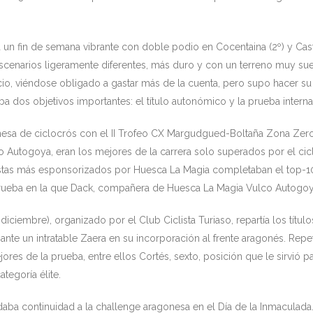
a un fin de semana vibrante con doble podio en Cocentaina (2º) y Casta
cenarios ligeramente diferentes, más duro y con un terreno muy suelt
o, viéndose obligado a gastar más de la cuenta, pero supo hacer su p
 dos objetivos importantes: el título autonómico y la prueba intern
sa de ciclocrós con el II Trofeo CX Margudgued-Boltaña Zona Zero.
 Autogoya, eran los mejores de la carrera solo superados por el cic
stas más esponsorizados por Huesca La Magia completaban el top-10.
 prueba en la que Dack, compañera de Huesca La Magia Vulco Autogoya
iciembre), organizado por el Club Ciclista Turiaso, repartía los título
ante un intratable Zaera en su incorporación al frente aragonés. Repet
s de la prueba, entre ellos Cortés, sexto, posición que le sirvió par
tegoría élite.
daba continuidad a la challenge aragonesa en el Día de la Inmaculada. 