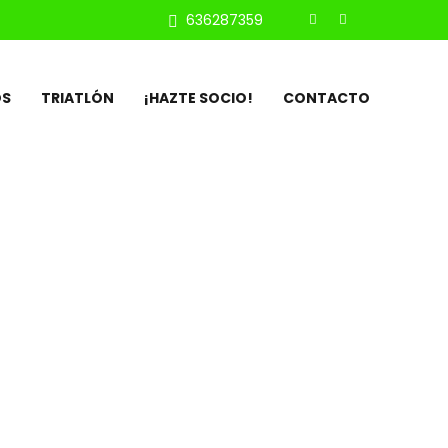
636287359
OS
TRIATLÓN
¡HAZTE SOCIO!
CONTACTO