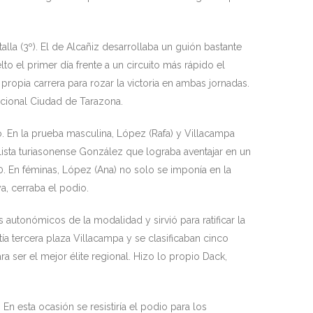
lla (3º). El de Alcañiz desarrollaba un guión bastante
o el primer día frente a un circuito más rápido el
ropia carrera para rozar la victoria en ambas jornadas.
acional Ciudad de Tarazona.
 En la prueba masculina, López (Rafa) y Villacampa
lista turiasonense González que lograba aventajar en un
 En féminas, López (Ana) no solo se imponía en la
, cerraba el podio.
s autonómicos de la modalidad y sirvió para ratificar la
ía tercera plaza Villacampa y se clasificaban cinco
a ser el mejor élite regional. Hizo lo propio Dack,
En esta ocasión se resistiría el podio para los