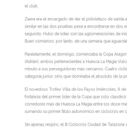
el club.
Zaera era el encargado de dar el pistoletazo de salida 
similar en las dos pruebas pese a encontrarse en dos es
segundo. Hubo de lidiar con las aglomeraciones de inici
Buen comienzo, por tanto, de una semana que aguardaba
Paralelamente, el domingo, comenzaba la Copa Aragone
(Adrián), ambos pertenecientes a Huesca La Magia Vulco
minuto a sus perseguidores más cercanos. Cuatro cicli
categoría junior, sino que dominaba el absoluto de la
El novedoso Trofeo Villa de los Fayos (miércoles, 6 de d
fortaleza del primer líder de la Copa que solo claudicó 
corredores más de Huesca La Magia entre los doce mejore
sumando su primer título autonómico en ciclocrós en ca
Sin apenas respiro, el III Ciclocrós Ciudad de Tarazona 