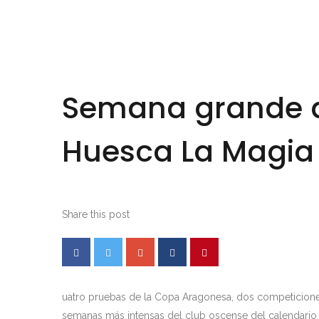
Semana grande de
Huesca La Magia
Share this post
uatro pruebas de la Copa Aragonesa, dos competiciones 
semanas más intensas del club oscense del calendario 