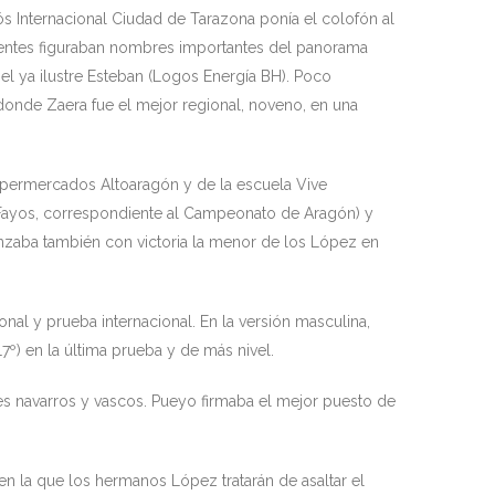
ós Internacional Ciudad de Tarazona ponía el colofón al
dientes figuraban nombres importantes del panorama
l ya ilustre Esteban (Logos Energía BH). Poco
donde Zaera fue el mejor regional, noveno, en una
upermercados Altoaragón y de la escuela Vive
s Fayos, correspondiente al Campeonato de Aragón) y
enzaba también con victoria la menor de los López en
al y prueba internacional. En la versión masculina,
) en la última prueba y de más nivel.
es navarros y vascos. Pueyo firmaba el mejor puesto de
n la que los hermanos López tratarán de asaltar el