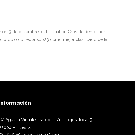
erior (3 de diciembre) del II Duatlón Cros de Remolinos
 el propio corredor sub23 como mejor clasificado de la
Información
C/ Agustín Viñuales Pardos, s/n – bajos, local 5
22004 – Huesca