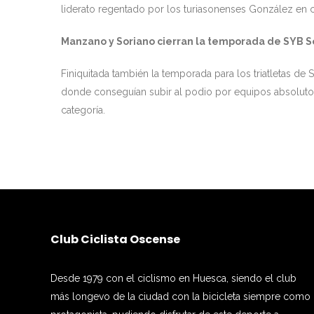
liderato regentado por los turiasonenses González en 
Manzano y Soriano cierran la temporada de SYB So
Finiquitada también la temporada para los triatletas de 
donde conseguían subir al podio por equipos absolutos
categoría.
Club Ciclista Oscense
Desde 1979 con el ciclismo en Huesca, siendo el club
más longevo de la ciudad con la bicicleta siempre como