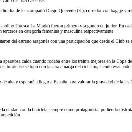
l Club Ciclista Oscense.
podio donde le acompañó Diego Quevedo (3º), corredor con bagaje y ref
aspolino Huesca La Magia) fueron primero y segundo en junior. En ca
terceros en categoría femenina y masculina respectivamente.
utaron del estreno aragonés con una participación que desde el Club se 
a aparatosa caída cuando rodaba entre los treinta mejores en la Copa d
 el turolense se topó con la cara amarga del ciclismo, siendo evacuado co
 alta y esperará a llegar a España para valorar la gravedad de la lesió
a ciudad con la bicicleta siempre como protagonista, pudiendo disfrutar
competición.