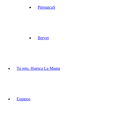
PirenaicaS
Brevet
Tu reto. Huesca La Magia
Equipos