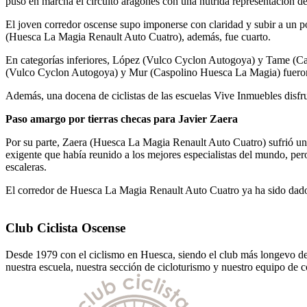
puso en marcha el circuito aragonés con una nutrida representación de
El joven corredor oscense supo imponerse con claridad y subir a un 
(Huesca La Magia Renault Auto Cuatro), además, fue cuarto.
En categorías inferiores, López (Vulco Cyclon Autogoya) y Tame (C
(Vulco Cyclon Autogoya) y Mur (Caspolino Huesca La Magia) fueron 
Además, una docena de ciclistas de las escuelas Vive Inmuebles disfr
Paso amargo por tierras checas para Javier Zaera
Por su parte, Zaera (Huesca La Magia Renault Auto Cuatro) sufrió un
exigente que había reunido a los mejores especialistas del mundo, pero
escaleras.
El corredor de Huesca La Magia Renault Auto Cuatro ya ha sido dado de
Club Ciclista Oscense
Desde 1979 con el ciclismo en Huesca, siendo el club más longevo de l
nuestra escuela, nuestra sección de cicloturismo y nuestro equipo de 